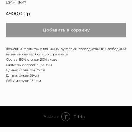
LSAM NK-17
4900,00
р.
Добавить в корзину
Женский кардиган с длинным рукавами повседневный Свободный
вязаный свитер большого размера.
Состав: 80% хлопок 20% акрил
Размеры оверсайз (54-64)
Длина: кардиган 75 см
Длина: рукав 59 см
Объём груди 134 см
Tilda
Made on