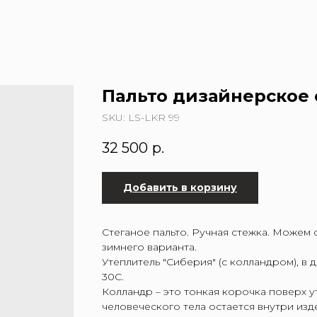
Пальто дизайнерское 
SKU:
LS-LKR 99
32 500
р.
Добавить в корзину
Стеганое пальто. Ручная стежка. Можем 
зимнего варианта.
Утеплитель "Сиберия" (с колландром), в 
30С.
Колландр – это тонкая корочка поверх у
человеческого тела остается внутри изде