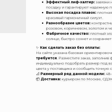
Эффектный лиф-халтер:
завязки 
посадку и гарантируют надежную п
Высокая посадка плавок:
плотная 
красивый гармоничный силуэт.
Разнообразие цветов:
контрастны
розовом, коричневом, золотом и ч
Фабричное качество:
плотный эла
солнце, быстро сохнет и сохраняет
✨
Как сделать заказ без оплаты:
На сайте указана базовая ориентирово
требуется
. Разместите заказ, заполнив
индивидуально подобрать размер под в
цвета у поставщика и сообщить точную 
📐
Размерный ряд данной модели:
48–
📦
Доставка:
курьером по Москве, СДЭК/