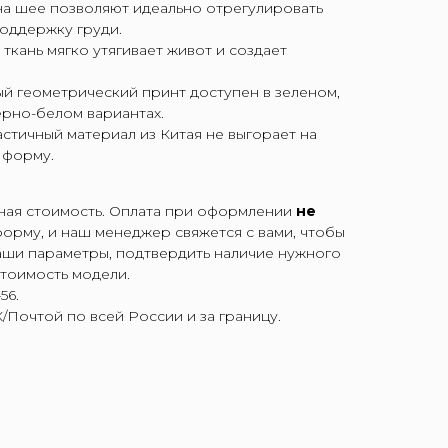
на шее позволяют идеально отрегулировать
оддержку груди.
ткань мягко утягивает живот и создает
й геометрический принт доступен в зеленом,
ерно-белом вариантах.
стичный материал из Китая не выгорает на
 форму.
чная стоимость. Оплата при оформлении
не
 форму, и наш менеджер свяжется с вами, чтобы
аши параметры, подтвердить наличие нужного
стоимость модели.
56.
Почтой по всей России и за границу.