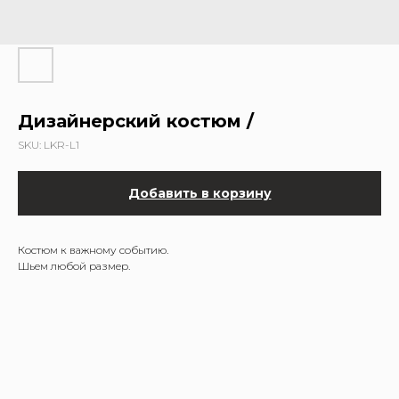
Дизайнерский костюм /
SKU:
LKR-L1
Добавить в корзину
Костюм к важному событию.
Шьем любой размер.