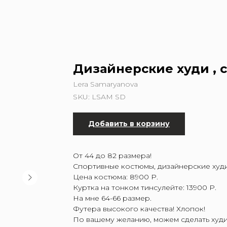
Дизайнерские худи , 
Lera Samaryanova
SKU:
LSAM SD
Добавить в корзину
От 44 до 82 размера!
Спортивные костюмы, дизайнерские худи
Цена костюма: 8900 Р.
Куртка на тонком тинсулейте: 13900 Р.
На мне 64-66 размер.
Футера высокого качества! Хлопок!
По вашему желанию, можем сделать худи 